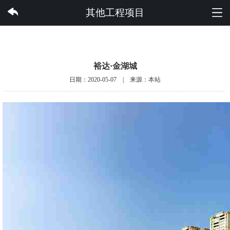
LD体育集团有限公司
其他工程项目
裕达·金湖城
日期：2020-05-07 | 来源：本站