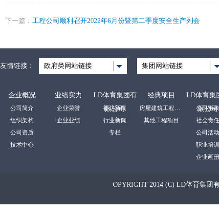
下一篇：
工程公司顺利召开2022年6月份暨第二季度安全生产列会
友情链接：
政府类网站链接
集团网站链接
企业概况
业绩实力
LD体育集团有
经典项目
LD体育集
公司简介
企业荣誉
裕达新闻
房屋建筑工程项目
公司形
限公司
限公司
组织架构
企业业绩
行业新闻
其他工程项目
社会责
公司资质
专栏
公司活
技术中心
职业培
企业画
OPYRIGHT 2014 (C) LD体育集团