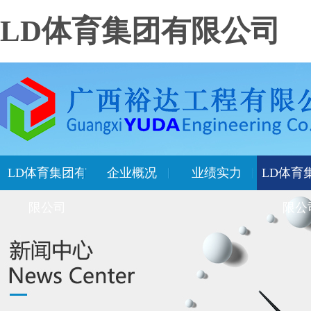
LD体育集团有限公司
LD体育集团有
企业概况
业绩实力
LD体育
限公司
限公