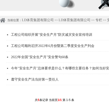
LD体育集团有限公司
LD体育集团有限公司
专栏
安全
当前位置：
>>
>>
>>
工程公司组织开展“安全生产月”防灾减灾安全宣传培训
工程公司顺利召开2022年6月份暨第二季度安全生产列会
2022年全国“安全生产月”安全警句60条
今年“安全生产月”总体要求是什么？有哪些主要任务？如何当好
遵守安全生产法当好第一责任人
共
5
条记录 当前页
1/1
第 1-5 条