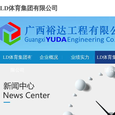
LD体育集团有限公司
LD体育集团有
企业概况
业绩实力
LD体育
限公司
限公