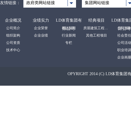
友情链接：
政府类网站链接
集团网站链接
企业概况
业绩实力
LD体育集团有
经典项目
LD体育集
公司简介
企业荣誉
裕达新闻
房屋建筑工程项目
公司形
限公司
限公司
组织架构
企业业绩
行业新闻
其他工程项目
社会责
公司资质
专栏
公司活
技术中心
职业培
企业画
OPYRIGHT 2014 (C) LD体育集团