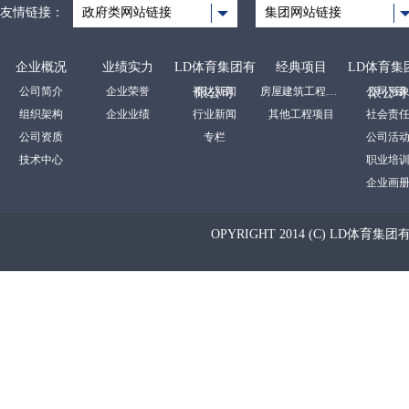
友情链接：
政府类网站链接
集团网站链接
企业概况
业绩实力
LD体育集团有
经典项目
LD体育集
公司简介
企业荣誉
裕达新闻
房屋建筑工程项目
公司形
限公司
限公司
组织架构
企业业绩
行业新闻
其他工程项目
社会责
公司资质
专栏
公司活
技术中心
职业培
企业画
OPYRIGHT 2014 (C) LD体育集团