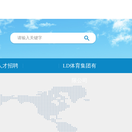
人才招聘
LD体育集团有
限公司