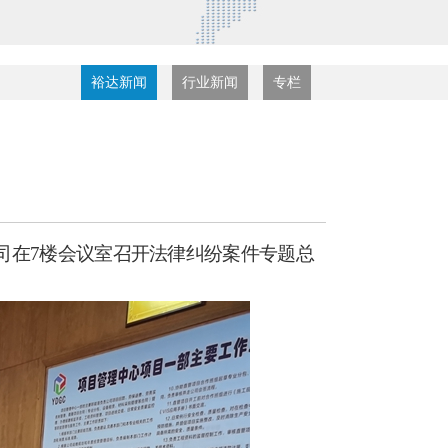
裕达新闻
行业新闻
专栏
司在7楼会议室召开法律纠纷案件专题总