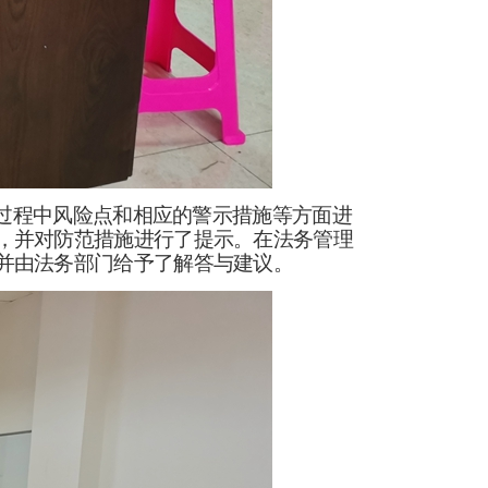
过程中风险点和相应的警示措施等方面进
，并对防范措施进行了提示。在法务管理
并由法务部门给予了解答与建议。