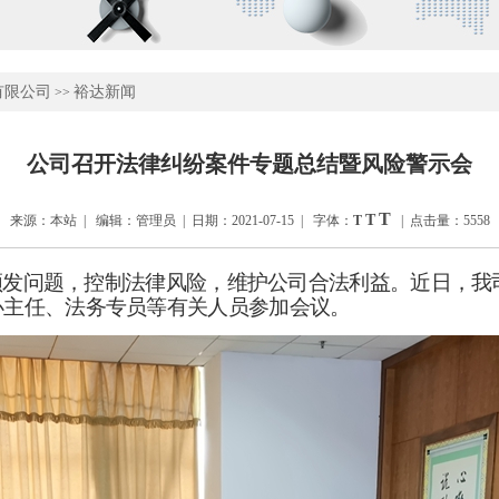
有限公司
裕达新闻
>>
公司召开法律纠纷案件专题总结暨风险警示会
T
T
来源：本站 | 编辑：管理员 | 日期：2021-07-15 | 字体：
T
| 点击量：5558
发问题，控制法律风险，维护公司合法利益。近日，我
办主任、法务专员等有关人员参加会议。