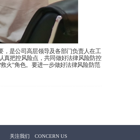
要，是公司高层领导及各部门负责人在工
认真把控风险点，共同做好法律风险防控
救火”角色。要进一步做好法律风险防范
关注我们
CONCERN US