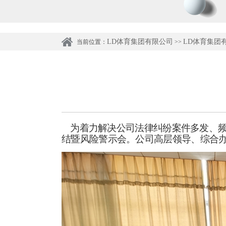
LD体育集团有限公司
LD体育集团
当前位置：
>>
为着力解决公司法律纠纷案件多发、频
结暨风险警示会。公司高层领导、综合