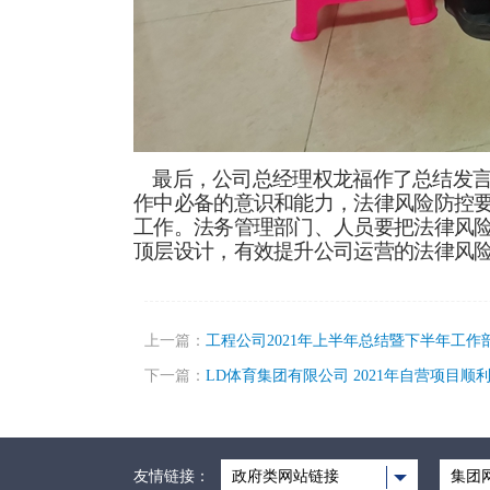
最后，公司总经理权龙福作了总结发言
作中必备的意识和能力，法律风险防控
工作。法务管理部门、人员要把法律风险
顶层设计，有效提升公司运营的法律风
上一篇：
工程公司2021年上半年总结暨下半年工作
下一篇：
LD体育集团有限公司 2021年自营项目顺
友情链接：
政府类网站链接
集团