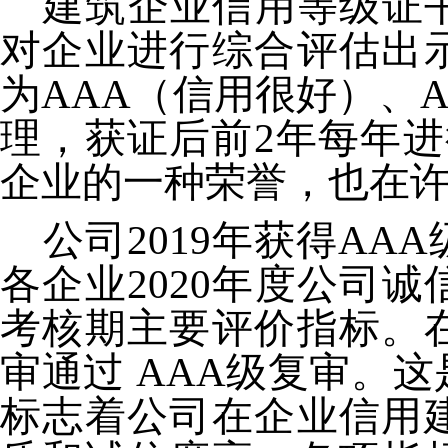
建筑企业信用等级证
对企业进行综合评估出
为
AAA（信用很好）、A
理，获证后前
2年每年
企业的一种荣誉，也在
公司
2019年获得AA
各企业
20
20
年度公司
诚
考核期主要评价指标
。
审通过
AAA
级复审。这
标志着
公司在企业
信用