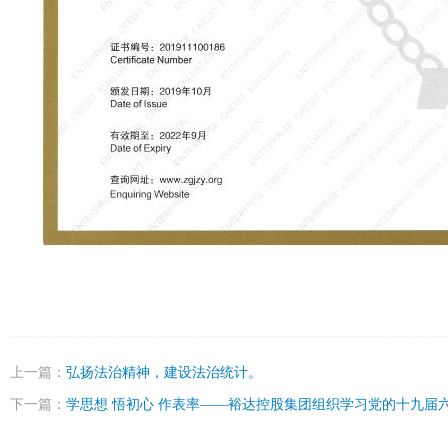
上一篇：
弘扬法治精神，建设法治统计。
下一篇：
学思想 悟初心 作表率——裕达控股集团组织学习党的十九届