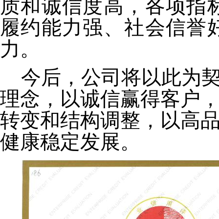
质
和
诚信度高，各项指
履约能力强、社会信誉
力
。
今后，
公司将
以此为
理念
，
以诚信赢得客户
转变和结构调整，以高
健康稳定发展。