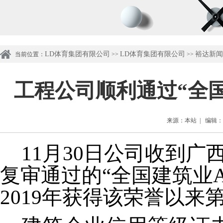
LD体育集团有限公司
LD体育集团有限公司
裕达新闻
当前位置：
>>
>>
工程公司顺利通过“全国
来源：本站 | 编辑：管理
11月30日公司收到
复审通过的
“
全国建筑业
2019年获得该荣誉以来