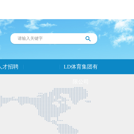
人才招聘
LD体育集团有
限公司