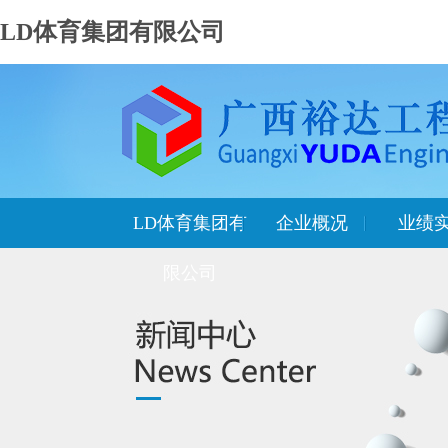
LD体育集团有限公司
LD体育集团有
企业概况
业绩
限公司