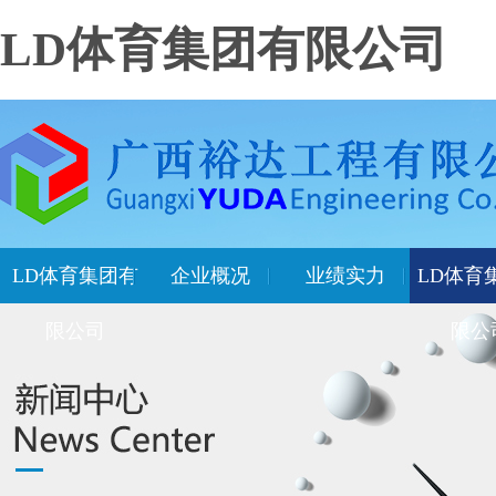
LD体育集团有限公司
LD体育集团有
企业概况
业绩实力
LD体育
限公司
限公