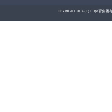
OPYRIGHT 2014 (C) LD体育集团