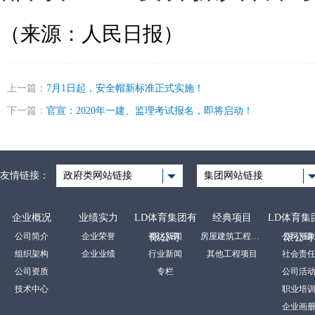
（
来源：人民日报
）
上一篇：
7月1日起，安全帽新标准正式实施！
下一篇：
官宣：2020年一建、监理考试报名，即将启动！
友情链接：
政府类网站链接
集团网站链接
企业概况
业绩实力
LD体育集团有
经典项目
LD体育集
公司简介
企业荣誉
裕达新闻
房屋建筑工程项目
公司形
限公司
限公司
组织架构
企业业绩
行业新闻
其他工程项目
社会责
公司资质
专栏
公司活
技术中心
职业培
企业画