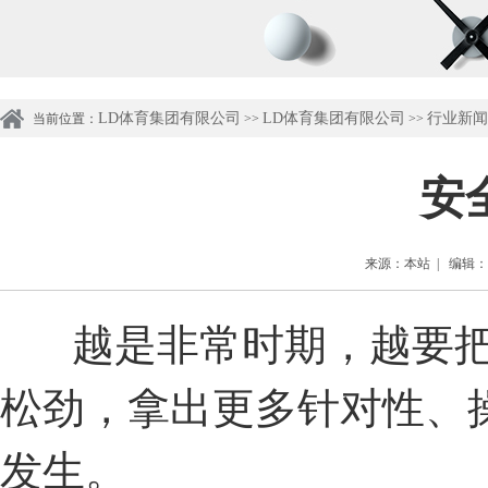
LD体育集团有限公司
LD体育集团有限公司
行业新闻
当前位置：
>>
>>
安
来源：本站 | 编辑：管理
越是非常时期，越要
松劲，拿出更多针对性、
发生。