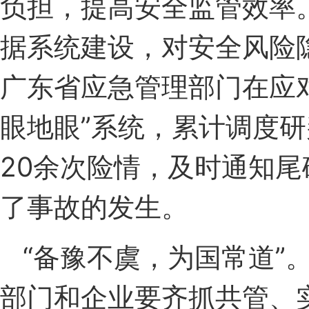
负担，提高安全监管效率
据系统建设，对安全风险
广东省应急管理部门在应
眼地眼”系统，累计调度研
20余次险情，及时通知
了事故的发生。
“备豫不虞，为国常道”
部门和企业要齐抓共管、