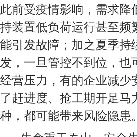
此前受疫情影响，需求降
持装置低负荷运行甚至频
能引发故障；加之夏季持
发，一旦管控不到位，也
经营压力，有的企业减少
了赶进度、抢工期开足马
种，都可能带来风险隐患