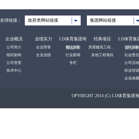
友情链接：
政府类网站链接
集团网站链接
企业概况
业绩实力
LD体育集团有
经典项目
LD体育集
公司简介
企业荣誉
裕达新闻
房屋建筑工程项目
公司形
限公司
限公司
组织架构
企业业绩
行业新闻
其他工程项目
社会责
公司资质
专栏
公司活
技术中心
职业培
企业画
OPYRIGHT 2014 (C) LD体育集团