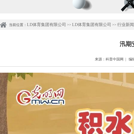
LD体育集团有限公司
LD体育集团有限公司
行业新闻
当前位置：
>>
>>
汛期
来源：科普中国网 | 编辑：