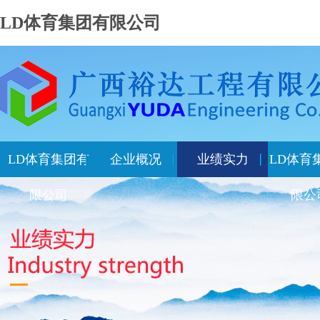
LD体育集团有限公司
LD体育集团有
企业概况
业绩实力
LD体育
限公司
限公