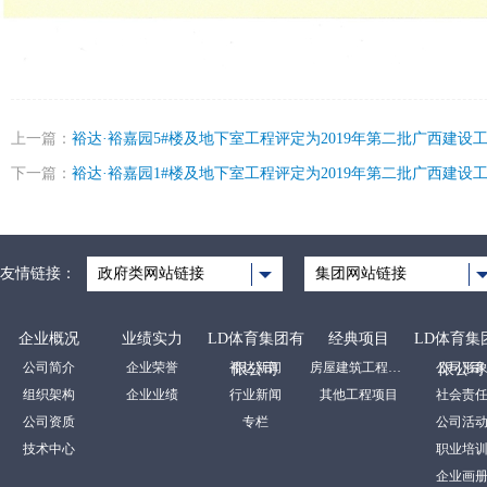
上一篇：
裕达·裕嘉园5#楼及地下室工程评定为2019年第二批广西建设
下一篇：
裕达·裕嘉园1#楼及地下室工程评定为2019年第二批广西建设
友情链接：
政府类网站链接
集团网站链接
企业概况
业绩实力
LD体育集团有
经典项目
LD体育集
公司简介
企业荣誉
裕达新闻
房屋建筑工程项目
公司形
限公司
限公司
组织架构
企业业绩
行业新闻
其他工程项目
社会责
公司资质
专栏
公司活
技术中心
职业培
企业画