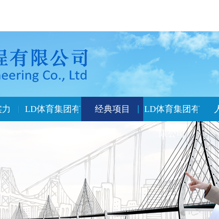
实力
LD体育集团有
经典项目
LD体育集团有
限公司
限公司