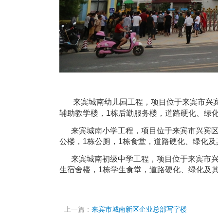
来宾城南幼儿园工程，项目位于来宾市兴
辅助教学楼
，1栋
后勤服务楼
，道路硬化、绿
来宾城南小学工程，项目位于来宾市兴宾区
公楼
，1栋
公厕
，1栋
食堂
，道路硬化、绿化及
来宾城南初级中学工程，项目位于来宾市兴
生宿舍楼
，1栋学生
食堂，道路硬化、绿化及
上一篇：
来宾市城南新区企业总部写字楼