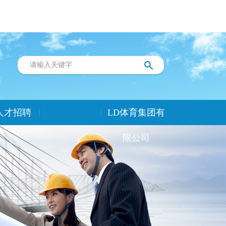
人才招聘
LD体育集团有
限公司