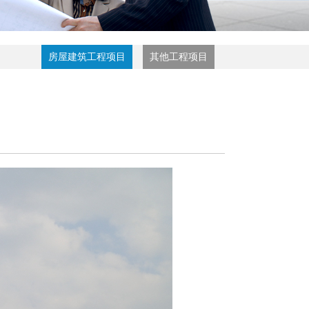
房屋建筑工程项目
其他工程项目